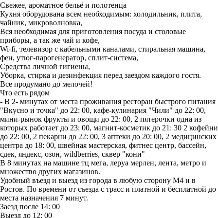
Свежее, ароматное бельё и полотенца
Кухня оборудована всем необходимым: холодильник, плита,
чайник, микроволновка,
Вся необходимая для приготовления посуда и столовые
приборы, а так же чай и кофе,
Wi-fi, телевизор с кабельными каналами, стиральная машина,
фен, утюг-парогенератор, сплит-система,
Средства личной гигиены,
Уборка, стирка и дезинфекция перед заездом каждого гостя.
Все продумано до мелочей!
Что есть рядом
- В 2- минутах от места проживания ресторан быстрого питания
"Вкусно и точка" до 22: 00, кафе-кулинария "Чили" до 22: 00,
мини-рынок фрукты и овощи до 22: 00, 2 пятерочки одна из
которых работает до 23: 00, магнит-косметик до 21: 30 2 кофейни
до 22: 00, 2 пекарни до 22: 00, 3 аптеки до 20: 00, 2 медицинских
центра до 18: 00, швейная мастерская, фитнес центр, бассейн,
сдек, яндекс, озон, wildberries, сквер "кони"
В 8 минутах на машине тц мега, леруа мерлен, лента, метро и
множество других магазинов.
Удoбный въезд и выезд из гоpода в любую сторoну M4 и в
Pоcтов. По времени от съезда с трасс и платной и бесплатной до
места назначения 7 минут.
Заезд после 14: 00
Выезд до 12: 00