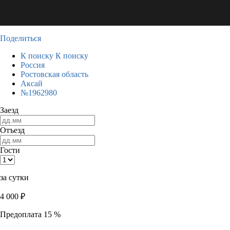
Поделиться
К поиску
К поиску
Россия
Ростовская область
Аксай
№1962980
Заезд
Отъезд
Гости
за сутки
4 000
₽
Предоплата 15 %