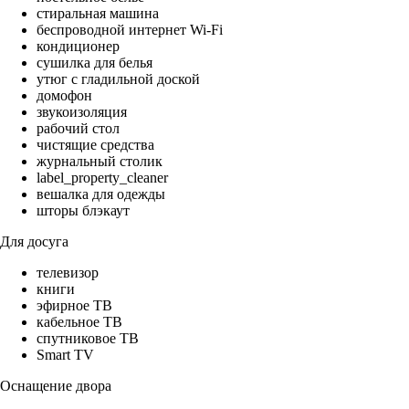
стиральная машина
беспроводной интернет Wi-Fi
кондиционер
сушилка для белья
утюг с гладильной доской
домофон
звукоизоляция
рабочий стол
чистящие средства
журнальный столик
label_property_cleaner
вешалка для одежды
шторы блэкаут
Для досуга
телевизор
книги
эфирное ТВ
кабельное ТВ
спутниковое ТВ
Smart TV
Оснащение двора