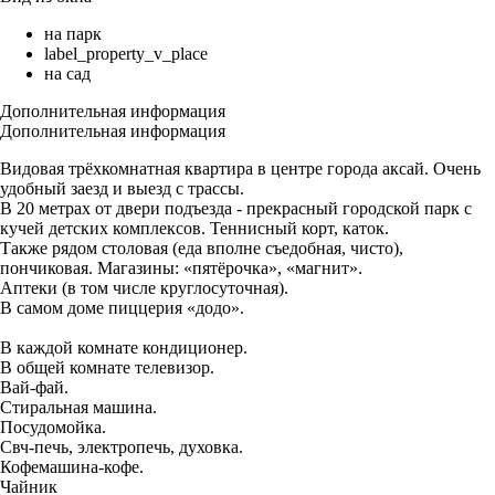
на парк
label_property_v_place
на сад
Дополнительная информация
Дополнительная информация
Видовая трёхкомнатная квартира в центре города аксай. Очень
удобный заезд и выезд с трассы.
В 20 метрах от двери подъезда - прекрасный городской парк с
кучей детских комплексов. Теннисный корт, каток.
Также рядом столовая (еда вполне съедобная, чисто),
пончиковая. Магазины: «пятёрочка», «магнит».
Аптеки (в том числе круглосуточная).
В самом доме пиццерия «додо».
В каждой комнате кондиционер.
В общей комнате телевизор.
Вай-фай.
Стиральная машина.
Посудомойка.
Свч-печь, электропечь, духовка.
Кофемашина-кофе.
Чайник