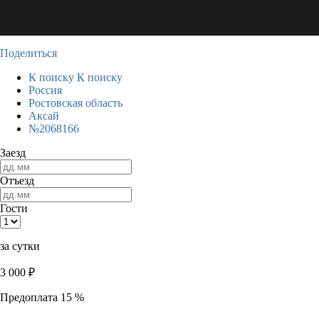
Поделиться
К поиску
К поиску
Россия
Ростовская область
Аксай
№2068166
Заезд
Отъезд
Гости
за сутки
3 000
₽
Предоплата 15 %