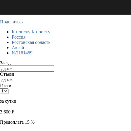
Поделиться
К поиску
К поиску
Россия
Ростовская область
Аксай
№2161459
Заезд
Отъезд
Гости
за сутки
3 600
₽
Предоплата 15 %