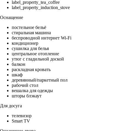
label_property_tea_coffee
label_property_induction_stove
Оснащение
постельное бельё
стиральная машина
беспроводной интернет Wi-Fi
кондиционер
сушилка для белья
центральное отопление
утюг с гладильной доской
балкон
раскладная кровать
шкаф
деревянный/паркетный пол
рабочий стол
вешалка для одежды
шторы блэкаут
Для досуга
телевизор
Smart TV
Оснащение двора