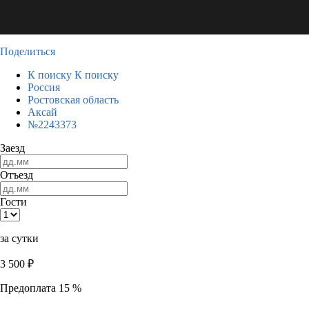
Поделиться
К поиску
К поиску
Россия
Ростовская область
Аксай
№2243373
Заезд
Отъезд
Гости
за сутки
3 500
₽
Предоплата 15 %