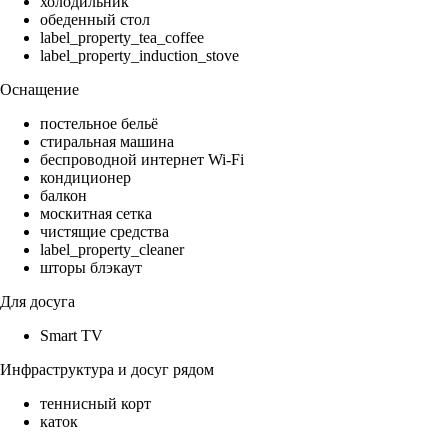
холодильник
обеденный стол
label_property_tea_coffee
label_property_induction_stove
Оснащение
постельное бельё
стиральная машина
беспроводной интернет Wi-Fi
кондиционер
балкон
москитная сетка
чистящие средства
label_property_cleaner
шторы блэкаут
Для досуга
Smart TV
Инфраструктура и досуг рядом
теннисный корт
каток