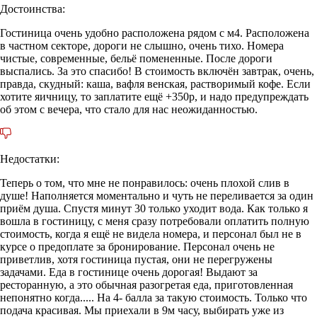
Достоинства:
Гостиница очень удобно расположена рядом с м4. Расположена
в частном секторе, дороги не слышно, очень тихо. Номера
чистые, современные, бельё помененные. После дороги
выспались. За это спасибо! В стоимость включён завтрак, очень,
правда, скудный: каша, вафля венская, растворимый кофе. Если
хотите яичницу, то заплатите ещё +350р, и надо предупреждать
об этом с вечера, что стало для нас неожиданностью.
Недостатки:
Теперь о том, что мне не понравилось: очень плохой слив в
душе! Наполняется моментально и чуть не переливается за один
приём душа. Спустя минут 30 только уходит вода. Как только я
вошла в гостиницу, с меня сразу потребовали оплатить полную
стоимость, когда я ещё не видела номера, и персонал был не в
курсе о предоплате за бронирование. Персонал очень не
приветлив, хотя гостиница пустая, они не перегружены
задачами. Еда в гостинице очень дорогая! Выдают за
ресторанную, а это обычная разогретая еда, приготовленная
непонятно когда..... На 4- балла за такую стоимость. Только что
подача красивая. Мы приехали в 9м часу, выбирать уже из