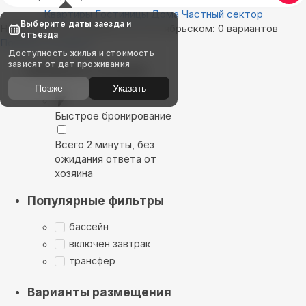
Квартиры
Гостиницы
Дома
Частный сектор
Выберите даты заезда и
Найдём, где остановиться в Октябрьском: 0 вариантов
отъезда
Показать на карте
Доступность жилья и стоимость
зависят от дат проживания
Выбирайте лучшее
Позже
Указать
Быстрое бронирование
Всего 2 минуты, без
ожидания ответа от
хозяина
Популярные фильтры
бассейн
включён завтрак
трансфер
Варианты размещения