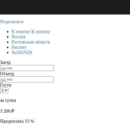
Поделиться
К поиску
К поиску
Россия
Ростовская область
Рассвет
№1847629
Заезд
Отъезд
Гости
за сутки
3 200
₽
Предоплата 15 %