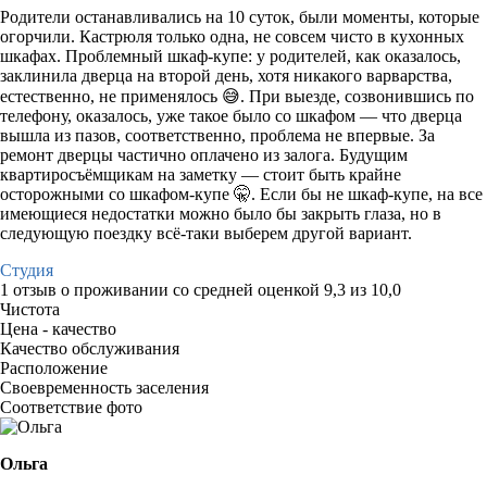
Родители останавливались на 10 суток, были моменты, которые
огорчили. Кастрюля только одна, не совсем чисто в кухонных
шкафах. Проблемный шкаф-купе: у родителей, как оказалось,
заклинила дверца на второй день, хотя никакого варварства,
естественно, не применялось 😅. При выезде, созвонившись по
телефону, оказалось, уже такое было со шкафом — что дверца
вышла из пазов, соответственно, проблема не впервые. За
ремонт дверцы частично оплачено из залога. Будущим
квартиросъёмщикам на заметку — стоит быть крайне
осторожными со шкафом-купе 🤫. Если бы не шкаф-купе, на все
имеющиеся недостатки можно было бы закрыть глаза, но в
следующую поездку всё-таки выберем другой вариант.
Студия
1 отзыв
о проживании со средней оценкой
9,3
из
10,0
Чистота
Цена - качество
Качество обслуживания
Расположение
Своевременность заселения
Соответствие фото
Ольга