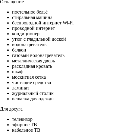
Оснащение
постельное бельё
стиральная машина
беспроводной интернет Wi-Fi
проводной интернет
кондиционер
утюг с гладильной доской
водонагреватель
балкон
газовый водонагреватель
металлическая дверь
раскладная кровать
шкаф
москитная сетка
чистящие средства
ламинат
журнальный столик
вешалка для одежды
Для досуга
телевизор
эфирное ТВ
кабельное ТВ