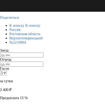
Поделиться
К поиску
К поиску
Россия
Ростовская область
Верхнетемерницкий
№2210964
Заезд
Отъезд
Гости
за сутки
2 400
₽
Предоплата 15 %