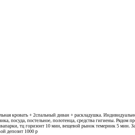
пальная кровать + 2спальный диван + раскладушка. Индивидуально
ника, посуда, постельное, полотенца, средства гигиены. Рядом п
аквапарки, тц горизонт 10 мин, вещевой рынок темерник 5 мин. З
вой депозит 1000 р