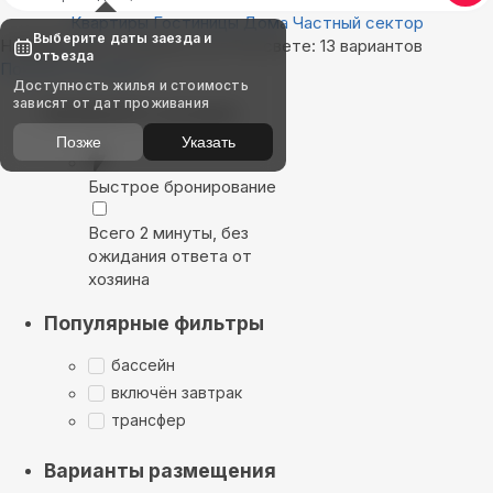
Квартиры
Гостиницы
Дома
Частный сектор
Выберите даты заезда и
Найдём, где остановиться в Рассвете: 13 вариантов
отъезда
Показать на карте
Доступность жилья и стоимость
зависят от дат проживания
Выбирайте лучшее
Позже
Указать
Быстрое бронирование
Всего 2 минуты, без
ожидания ответа от
хозяина
Популярные фильтры
бассейн
включён завтрак
трансфер
Варианты размещения