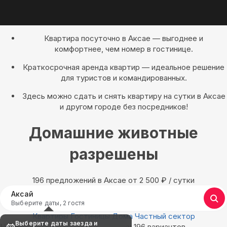
Квартира посуточно в Аксае — выгоднее и
комфортнее, чем номер в гостинице.
Краткосрочная аренда квартир — идеальное решение
для туристов и командированных.
Здесь можно сдать и снять квартиру на сутки в Аксае
и другом городе без посредников!
Домашние животные
разрешены
196 предложений в Аксае oт 2 500
₽
/ сутки
Аксай
Выберите даты, 2 гостя
Квартиры
Гостиницы
Дома
Частный сектор
Выберите даты заезда и
Найдём, где остановиться в Аксае: 196 вариантов